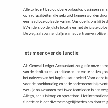
Allego levert betrouwbare oplaadoplossingen aan s
oplaadfaciliteiten die gebruikt kunnen worden door a
een naadloze oplaadervaring. Ons doel is om bij te d
EV-rijders op de juiste locatie en met de juiste opl
De weg zal spannend zijn en met vertrouwen blijven
Iets meer over de functie:
Als General Ledger Accountant zorg je in onze comp
van de debiteuren-, crediteuren- en vaste activa gr
het naleven van het kapitalisatiebeleid. Voor deze fu
voor de boekhouding en actie onderneemt bij eventue
werk je nauw samen met twee teamleden in een verge
Allego, zoals inkoop en operations. Het internation
functie en biedt diverse mogelijkheden om door te g