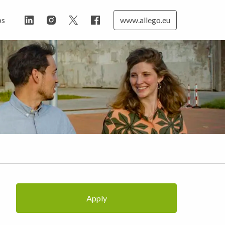
bs
www.allego.eu
Apply