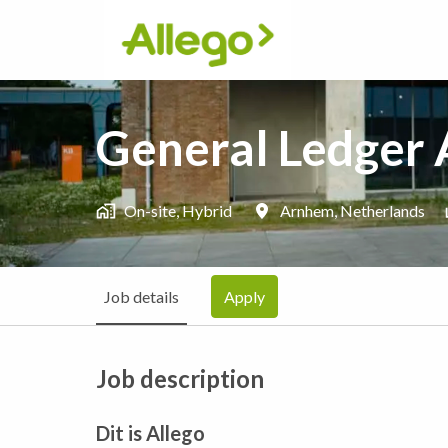
Skip
to
Homepage
content
General Ledger
On-site, Hybrid
Arnhem
,
Netherlands
Job details
Apply
Job description
Dit is Allego